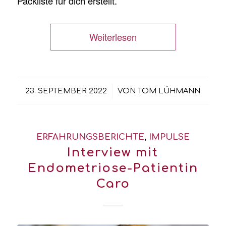
Packliste für dich erstellt.
Weiterlesen
/
23. SEPTEMBER 2022
VON
TOM LÜHMANN
ERFAHRUNGSBERICHTE
,
IMPULSE
Interview mit
Endometriose-Patientin
Caro