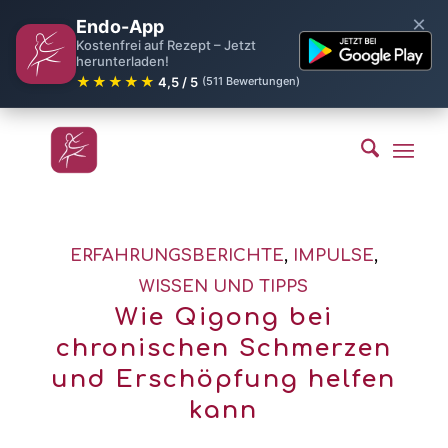
×
Endo-App
Kostenfrei auf Rezept – Jetzt
herunterladen!
★★★★★
4,5 / 5
(511 Bewertungen)
ERFAHRUNGSBERICHTE
,
IMPULSE
,
WISSEN UND TIPPS
Wie Qigong bei
chronischen Schmerzen
und Erschöpfung helfen
kann