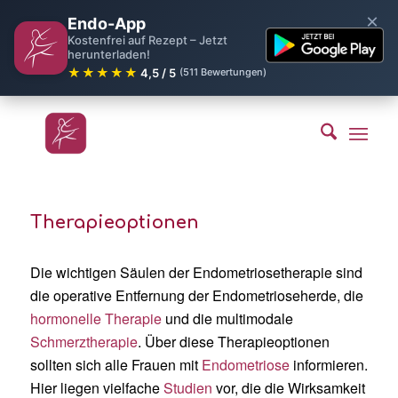
×
Endo-App
Kostenfrei auf Rezept – Jetzt
herunterladen!
★★★★★
4,5 / 5
(511 Bewertungen)
Therapieoptionen
Die wichtigen Säulen der Endometriosetherapie sind
die operative Entfernung der Endometrioseherde, die
hormonelle Therapie
und die multimodale
Schmerztherapie
. Über diese Therapieoptionen
sollten sich alle Frauen mit
Endometriose
informieren.
Hier liegen vielfache
Studien
vor, die die Wirksamkeit