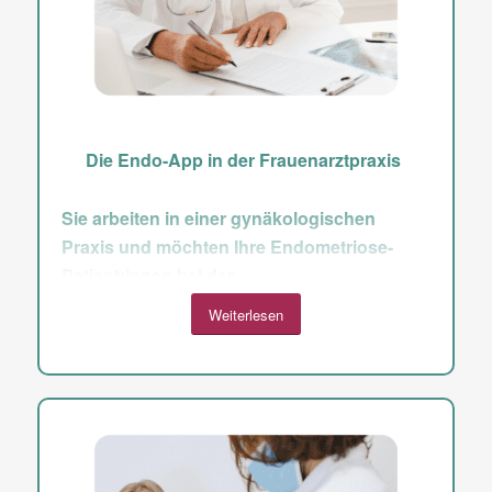
Die Endo-App in der Frauenarztpraxis
Sie arbeiten in einer gynäkologischen
Praxis und möchten Ihre Endometriose-
Patient:innen bei der
Krankheitsbewältigung mithilfe der Endo-
Weiterlesen
App unterstützen?
Bei gesetzlich Versicherten können Sie die
Endo-App problemlos und zuzahlungsfrei
verordnen. Dies geschieht budgetneutral über
das Muster 16 („Kassenrezept“ mit PZN
18355726 + Bezeichnung Endo-App),