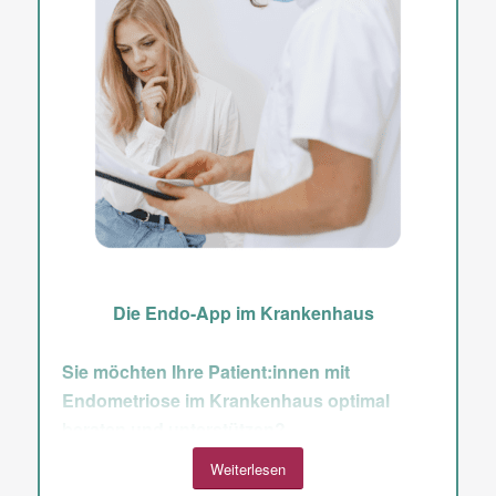
quartalsweise und ohne Höchstdauer. Binden
Sie idealerweise die Endo-App in Ihre
Behandlung ein, ähnlich wie Sie auch bei
einem Medikament nach der regelmäßigen
Einnahme und der Wirkung fragen würden.
Dadurch kann die Behandlung auf die
individuellen Bedürfnisse Ihrer Patient:innen
abgestimmt werden.
Die Endo-App im Krankenhaus
Sie möchten Ihre Patient:innen mit
Endometriose im Krankenhaus optimal
beraten und unterstützen?
Weiterlesen
Die Endo-App kann eine gute