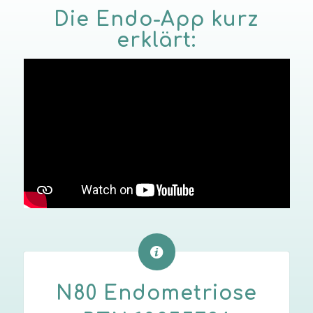
Die Endo-App kurz
erklärt:
N80 Endometriose