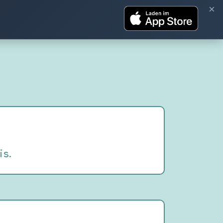
×
is.