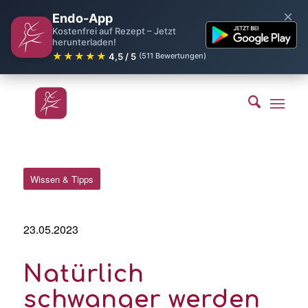
×
Endo-App
Kostenfrei auf Rezept – Jetzt
herunterladen!
★★★★★
4,5 / 5
(511 Bewertungen)
Wissen & Tipps
23.05.2023
Natürlich
schwanger werden