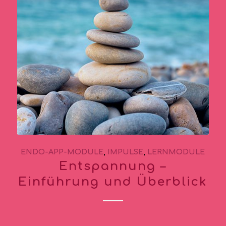
ENDO-APP-MODULE
,
IMPULSE
,
LERNMODULE
Entspannung –
Einführung und Überblick