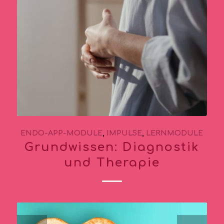
ENDO-APP-MODULE
,
IMPULSE
,
LERNMODULE
Grundwissen: Diagnostik
und Therapie