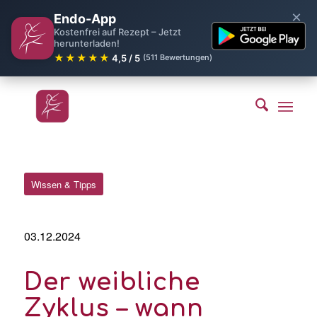
×
Endo-App
Kostenfrei auf Rezept – Jetzt
herunterladen!
★★★★★
4,5 / 5
(511 Bewertungen)
Wissen & Tipps
03.12.2024
Der weibliche
Zyklus – wann