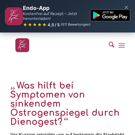
×
Endo-App
Kostenfrei auf Rezept – Jetzt
herunterladen!
★★★★★
4,5 / 5
(511 Bewertungen)
„
Was hilft bei
Symptomen von
sinkendem
Östrogenspiegel durch
“
Dienogest?
Vor Kurzem erreichte uns auf Instagram die Nachricht