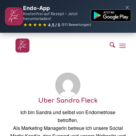
×
Endo-App
Kostenfrei auf Rezept – Jetzt
herunterladen!
★★★★★
4,5 / 5
(511 Bewertungen)
Über
Sandra Fleck
Ich bin Sandra und selbst von Endometriose
betroffen.
Als Marketing Managerin betreue ich unsere Social
Media Kanäle, den Support und unsere Webseite und