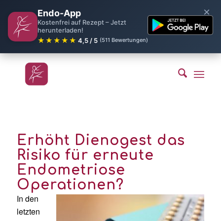
×
Endo-App
Kostenfrei auf Rezept – Jetzt
herunterladen!
★★★★★
4,5 / 5
(511 Bewertungen)
Erhöht Dienogest das
Risiko für erneute
Endometriose
Operationen?
In den
letzten