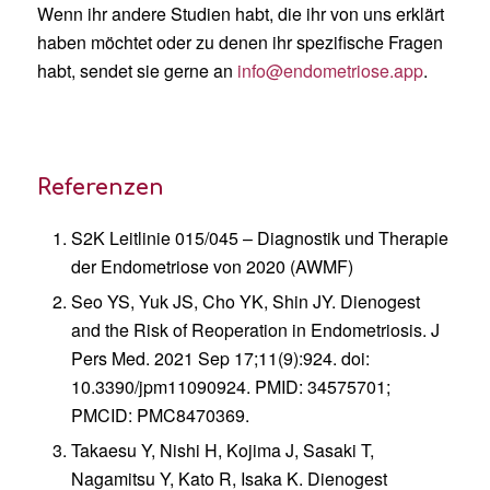
Wenn ihr andere Studien habt, die ihr von uns erklärt
haben möchtet oder zu denen ihr spezifische Fragen
habt, sendet sie gerne an
info@endometriose.app
.
Referenzen
S2K Leitlinie 015/045 – Diagnostik und Therapie
der Endometriose von 2020 (AWMF)
Seo YS, Yuk JS, Cho YK, Shin JY. Dienogest
and the Risk of Reoperation in Endometriosis. J
Pers Med. 2021 Sep 17;11(9):924. doi:
10.3390/jpm11090924. PMID: 34575701;
PMCID: PMC8470369.
Takaesu Y, Nishi H, Kojima J, Sasaki T,
Nagamitsu Y, Kato R, Isaka K. Dienogest