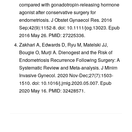
compared with gonadotropin-releasing hormone
agonist after conservative surgery for
endometriosis. J Obstet Gynaecol Res. 2016
Sep;42(9):1152-8. doi: 10.1111/jog.13023. Epub
2016 May 26. PMID: 27225336.
Zakhari A, Edwards D, Ryu M, Matelski JJ,
Bougie O, Murji A. Dienogest and the Risk of
Endometriosis Recurrence Following Surgery: A
Systematic Review and Meta-analysis. J Minim
Invasive Gynecol. 2020 Nov-Dec;27(7):1503-
1510. doi: 10.1016/j.jmig.2020.05.007. Epub
2020 May 16. PMID: 32428571.