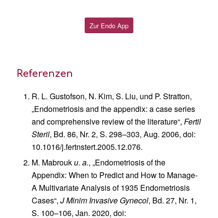
Zur Endo App
Referenzen
R. L. Gustofson, N. Kim, S. Liu, und P. Stratton,
„Endometriosis and the appendix: a case series
and comprehensive review of the literature“,
Fertil
Steril
, Bd. 86, Nr. 2, S. 298–303, Aug. 2006, doi:
10.1016/j.fertnstert.2005.12.076.
M. Mabrouk
u. a.
, „Endometriosis of the
Appendix: When to Predict and How to Manage-
A Multivariate Analysis of 1935 Endometriosis
Cases“,
J Minim Invasive Gynecol
, Bd. 27, Nr. 1,
S. 100–106, Jan. 2020, doi: