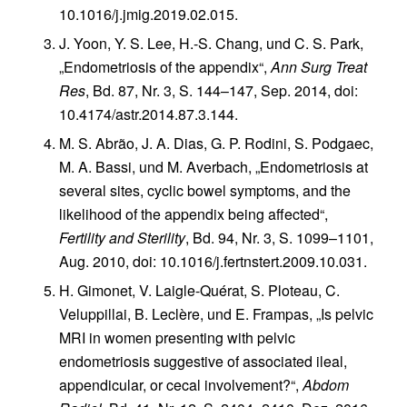
10.1016/j.jmig.2019.02.015.
J. Yoon, Y. S. Lee, H.-S. Chang, und C. S. Park,
„Endometriosis of the appendix“,
Ann Surg Treat
Res
, Bd. 87, Nr. 3, S. 144–147, Sep. 2014, doi:
10.4174/astr.2014.87.3.144.
M. S. Abrão, J. A. Dias, G. P. Rodini, S. Podgaec,
M. A. Bassi, und M. Averbach, „Endometriosis at
several sites, cyclic bowel symptoms, and the
likelihood of the appendix being affected“,
Fertility and Sterility
, Bd. 94, Nr. 3, S. 1099–1101,
Aug. 2010, doi: 10.1016/j.fertnstert.2009.10.031.
H. Gimonet, V. Laigle-Quérat, S. Ploteau, C.
Veluppillai, B. Leclère, und E. Frampas, „Is pelvic
MRI in women presenting with pelvic
endometriosis suggestive of associated ileal,
appendicular, or cecal involvement?“,
Abdom