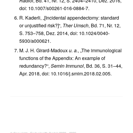
Radiol
, Bd. 41, Nr. 12, S. 2404–2410, Dez. 2016,
doi: 10.1007/s00261-016-0884-7.
R. Kaderli, „[Incidental appendectomy: standard
or unjustified risk?]“,
Ther Umsch
, Bd. 71, Nr. 12,
S. 753–758, Dez. 2014, doi: 10.1024/0040-
5930/a000621.
M. J. H. Girard-Madoux
u. a.
, „The immunological
functions of the Appendix: An example of
redundancy?“,
Semin Immunol
, Bd. 36, S. 31–44,
Apr. 2018, doi: 10.1016/j.smim.2018.02.005.
© Copyright - Endo Health GmbH 2020 - 2026