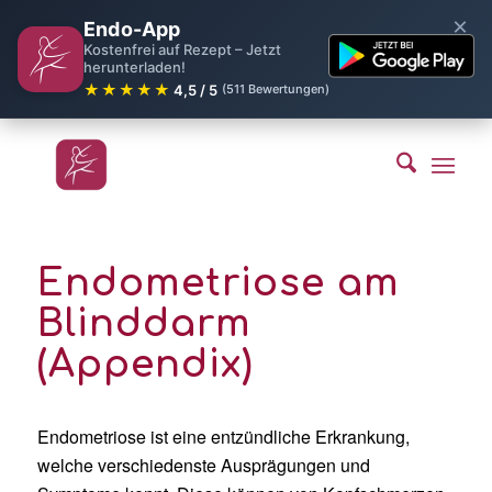
×
Endo-App
Kostenfrei auf Rezept – Jetzt
herunterladen!
★★★★★
4,5 / 5
(511 Bewertungen)
Endometriose am
Blinddarm
(Appendix)
Endometriose ist eine entzündliche Erkrankung,
welche verschiedenste Ausprägungen und