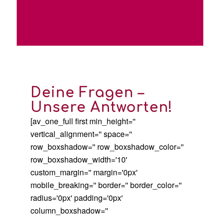
Deine Fragen –
Unsere Antworten!
[av_one_full first min_height=''
vertical_alignment='' space=''
row_boxshadow='' row_boxshadow_color=''
row_boxshadow_width='10'
custom_margin='' margin='0px'
mobile_breaking='' border='' border_color=''
radius='0px' padding='0px'
column_boxshadow=''