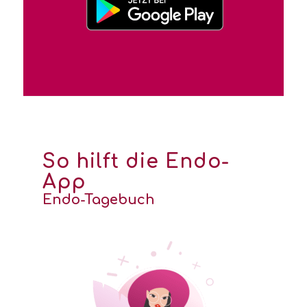
So hilft die Endo-
App
Endo-Tagebuch