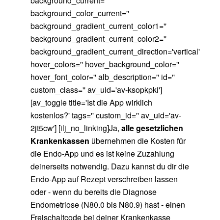
background_current=''
background_color_current=''
background_gradient_current_color1=''
background_gradient_current_color2=''
background_gradient_current_direction='vertical'
hover_colors='' hover_background_color=''
hover_font_color='' alb_description='' id=''
custom_class='' av_uid='av-ksopkpki']
[av_toggle title='Ist die App wirklich
kostenlos?' tags='' custom_id='' av_uid='av-
2jt5cw'] [ilj_no_linking]Ja,
alle gesetzlichen
Krankenkassen
übernehmen die Kosten für
die Endo-App und es ist keine Zuzahlung
deinerseits notwendig. Dazu kannst du dir die
Endo-App auf Rezept verschreiben lassen
oder - wenn du bereits die Diagnose
Endometriose (N80.0 bis N80.9) hast - einen
Freischaltcode bei deiner Krankenkasse