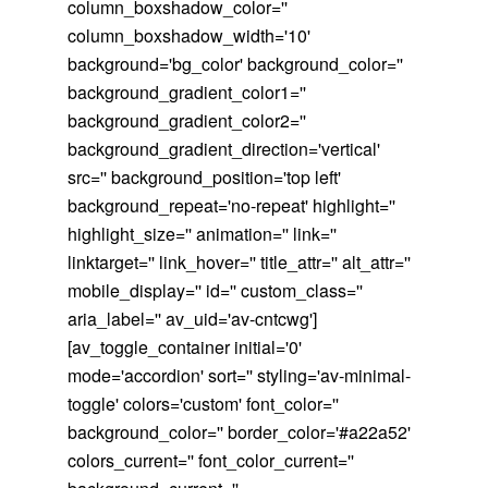
column_boxshadow_color=''
column_boxshadow_width='10'
background='bg_color' background_color=''
background_gradient_color1=''
background_gradient_color2=''
background_gradient_direction='vertical'
src='' background_position='top left'
background_repeat='no-repeat' highlight=''
highlight_size='' animation='' link=''
linktarget='' link_hover='' title_attr='' alt_attr=''
mobile_display='' id='' custom_class=''
aria_label='' av_uid='av-cntcwg']
[av_toggle_container initial='0'
mode='accordion' sort='' styling='av-minimal-
toggle' colors='custom' font_color=''
background_color='' border_color='#a22a52'
colors_current='' font_color_current=''