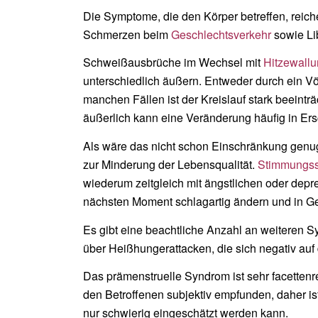
Die Symptome, die den Körper betreffen, reic
Schmerzen beim
Geschlechtsverkehr
sowie Lib
Schweißausbrüche im Wechsel mit
Hitzewall
unterschiedlich äußern. Entweder durch ein Vö
manchen Fällen ist der Kreislauf stark beeint
äußerlich kann eine Veränderung häufig in Ersc
Als wäre das nicht schon Einschränkung genu
zur Minderung der Lebensqualität.
Stimmungs
wiederum zeitgleich mit ängstlichen oder depr
nächsten Moment schlagartig ändern und in Ger
Es gibt eine beachtliche Anzahl an weiteren S
über Heißhungerattacken, die sich negativ au
Das prämenstruelle Syndrom ist sehr facettenr
den Betroffenen subjektiv empfunden, daher i
nur schwierig eingeschätzt werden kann.