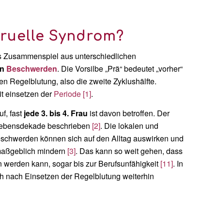
truelle Syndrom?
s Zusammenspiel aus unterschiedlichen
en
Beschwerden
. Die Vorsilbe „Prä“ bedeutet „vorher“
n Regelblutung, also die zweite Zyklushälfte.
t einsetzen der
Periode
[1]
.
uf, fast
jede 3. bis 4. Frau
ist davon betroffen. Der
 Lebensdekade beschrieben
[2]
. Die lokalen und
eschwerden können sich auf den Alltag auswirken und
 maßgeblich mindern
[3]
. Das kann so weit gehen, dass
 werden kann, sogar bis zur Berufsunfähigkeit
[11]
. In
 nach Einsetzen der Regelblutung weiterhin