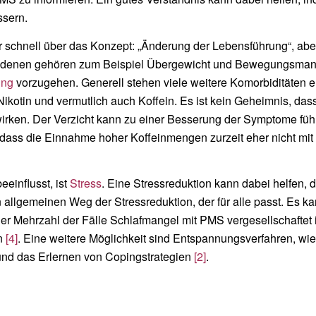
ssern.
 schnell über das Konzept: „Änderung der Lebensführung“, abe
 denen gehören zum Beispiel Übergewicht und Bewegungsmangel
ung
vorzugehen. Generell stehen viele weitere Komorbiditäten 
ikotin und vermutlich auch Koffein. Es ist kein Geheimnis, dass
wirken. Der Verzicht kann zu einer Besserung der Symptome fü
 dass die Einnahme hoher Koffeinmengen zurzeit eher nicht mit
einflusst, ist
Stress
. Eine Stressreduktion kann dabei helfen,
en allgemeinen Weg der Stressreduktion, der für alle passt. Es 
der Mehrzahl der Fälle Schlafmangel mit PMS vergesellschaftet i
n
[4]
. Eine weitere Möglichkeit sind Entspannungsverfahren, wi
nd das Erlernen von Copingstrategien
[2]
.