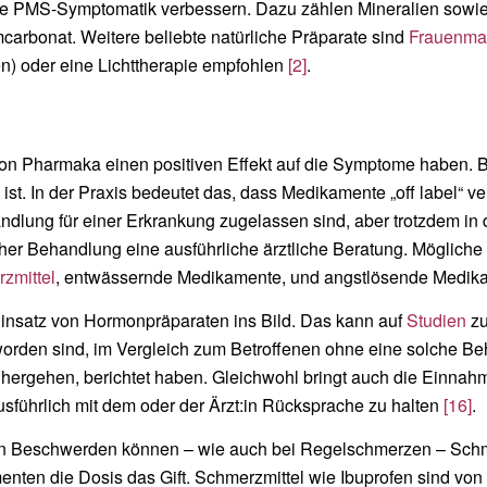
die PMS-Symptomatik verbessern. Dazu zählen Mineralien sowi
carbonat. Weitere beliebte natürliche Präparate sind
Frauenma
n) oder eine Lichttherapie empfohlen
[2]
.
 Pharmaka einen positiven Effekt auf die Symptome haben. Bi
st. In der Praxis bedeutet das, dass Medikamente „off label“ 
handlung für einer Erkrankung zugelassen sind, aber trotzdem in
cher Behandlung eine ausführliche ärztliche Beratung. Möglich
zmittel
, entwässernde Medikamente, und angstlösende Medi
Einsatz von Hormonpräparaten ins Bild. Das kann auf
Studien
zu
worden sind, im Vergleich zum Betroffenen ohne eine solche
nhergehen, berichtet haben. Gleichwohl bringt auch die Einnah
ausführlich mit dem oder der Ärzt:in Rücksprache zu halten
[16]
.
len Beschwerden können – wie auch bei Regelschmerzen – Schm
amenten die Dosis das Gift. Schmerzmittel wie Ibuprofen sind 