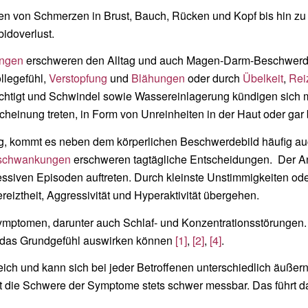
hen von Schmerzen in Brust, Bauch, Rücken und Kopf bis hin z
idoverlust.
ungen
erschweren den Alltag und auch Magen-Darm-Beschwerden 
llegefühl,
Verstopfung
und
Blähungen
oder durch
Übelkeit
,
Rei
rächtigt und Schwindel sowie Wassereinlagerung kündigen sich 
heinung treten, in Form von Unreinheiten in der Haut oder gar 
g, kommt es neben dem körperlichen Beschwerdebild häufig au
schwankungen
erschweren tagtägliche Entscheidungen. Der An
essiven Episoden auftreten. Durch kleinste Unstimmigkeiten ode
eiztheit, Aggressivität und Hyperaktivität übergehen.
ymptomen, darunter auch Schlaf- und Konzentrationsstörungen. 
f das Grundgefühl auswirken können
[1]
,
[2]
,
[4]
.
eich und kann sich bei jeder Betroffenen unterschiedlich äuße
st die Schwere der Symptome stets schwer messbar. Das führt 