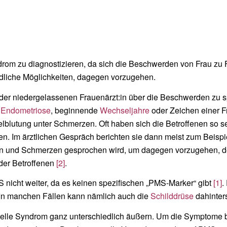
ndrom zu diagnostizieren, da sich die Beschwerden von Frau zu 
dliche Möglichkeiten, dagegen vorzugehen.
r der niedergelassenen Frauenärzt:in über die Beschwerden zu
l
Endometriose
, beginnende
Wechseljahre
oder Zeichen einer 
lblutung unter Schmerzen. Oft haben sich die Betroffenen so 
n. Im ärztlichen Gespräch berichten sie dann meist zum Beispi
en und Schmerzen gesprochen wird, um dagegen vorzugehen, de
 der Betroffenen
[2]
.
nicht weiter, da es keinen spezifischen „PMS-Marker“ gibt
[1]
.
In manchen Fällen kann nämlich auch die
Schilddrüse
dahinter
ruelle Syndrom ganz unterschiedlich äußern. Um die Symptome 