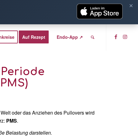
×
hkreise
Auf Rezept
Endo-App ↗
 Periode
(PMS)
 Welt oder das Anziehen des Pullovers wird
rz:
PMS
.
e Belastung darstellen.