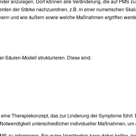
er anzulegen. Dort können alle Veränderung, die auf PMS zurüc
rden der Stärke nachzuordnen, z.B. in einer numerischen Skala
 wann und wie äußern sowie welche Maßnahmen ergriffen wer
-Säulen-Modell strukturieren. Diese sind:
 eine Therapiekonzept, das zur Linderung der Symptome führt. 
otwendigkeit unterschiedlicher individueller Maßnahmen, um 
r PMS zu informieren. Ein gutes Verständnis kann dabei helfen, 