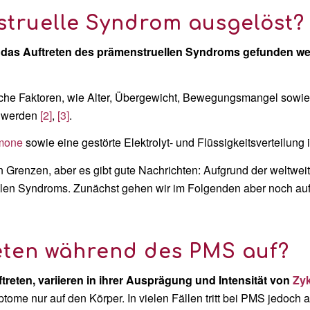
struelle Syndrom ausgelöst?
r das Auftreten des prämenstruellen Syndroms gefunden we
sche Faktoren, wie Alter, Übergewicht, Bewegungsmangel sowi
chwerden
[2]
,
[3]
.
mone
sowie eine gestörte Elektrolyt- und Flüssigkeitsverteilun
n Grenzen, aber es gibt gute Nachrichten: Aufgrund der weltwei
llen Syndroms. Zunächst gehen wir im Folgenden aber noch auf
eten während des PMS auf?
eten, variieren in ihrer Ausprägung und Intensität von
Zy
me nur auf den Körper. In vielen Fällen tritt bei PMS jedoch a