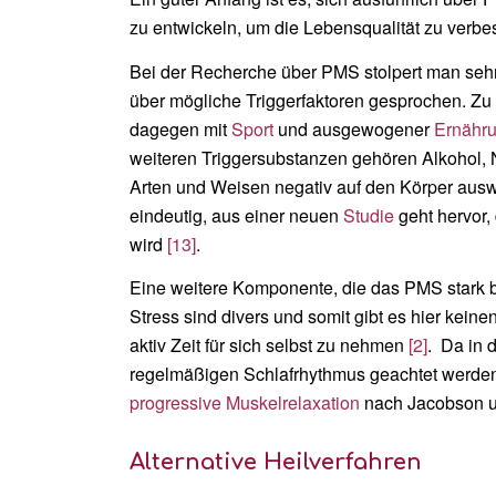
zu entwickeln, um die Lebensqualität zu verbe
Bei der Recherche über PMS stolpert man sehr
über mögliche Triggerfaktoren gesprochen. Zu
dagegen mit
Sport
und ausgewogener
Ernähr
weiteren Triggersubstanzen gehören Alkohol, N
Arten und Weisen negativ auf den Körper aus
eindeutig, aus einer neuen
Studie
geht hervor,
wird
[13]
.
Eine weitere Komponente, die das PMS stark be
Stress sind divers und somit gibt es hier kein
aktiv Zeit für sich selbst zu nehmen
[2]
. Da in 
regelmäßigen Schlafrhythmus geachtet werde
progressive Muskelrelaxation
nach Jacobson u
Alternative Heilverfahren