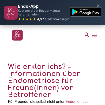
×
Endo-App
Kostenfrei auf Rezept – Jetzt
herunterladen!
★★★★★
4,5 / 5
(511 Bewertungen)
Wie erklär ichs? –
Informationen über
Endometriose für
Freund(innen) von
Betroffenen
Für Freunde, die selbst nicht unter
Endometriose