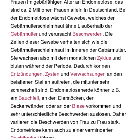
Frauen im gebärfähigen Alter an Endometriose, das
sind ca. 2 Millionen Frauen allein in Deutschland. Bei
der Endometriose wächst Gewebe, welches der
Gebärmutterschleimhaut ähnelt, außerhalb der
Gebärmutter
und verursacht
Beschwerden
. Die
Zellen dieser Gewebe verhalten sich wie die
Gebärmutterschleimhaut im Inneren der Gebärmutter.
Sie wachsen also mit dem monatlichen
Zyklus
und
bluten während der Periode. Dadurch können
Entzündungen
,
Zysten
und
Verwachsungen
an den
befallenen Stellen auftreten, die mitunter sehr
schmerzhaft sind. Endometrioseherde können z.B.
am
Bauchfell
, an den Eierstöcken, den
Beckenwänden oder an der
Blase
vorkommen und
sehr unterschiedliche Beschwerden auslösen. Daher
variieren die Beschwerden von Frau zu Frau stark.
Endometriose kann auch zu einer verminderten
Fruchtbarkeit
führen.