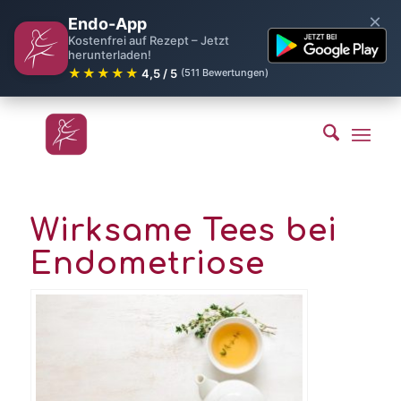
×
Endo-App
Kostenfrei auf Rezept – Jetzt
herunterladen!
★★★★★
4,5 / 5
(511 Bewertungen)
Wirksame Tees bei
Endometriose