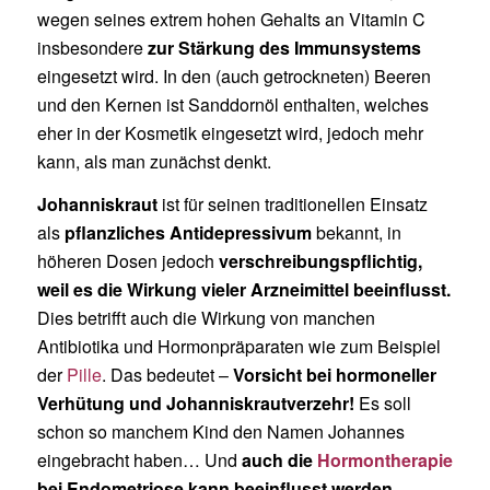
wegen seines extrem hohen Gehalts an Vitamin C
insbesondere
zur Stärkung des Immunsystems
eingesetzt wird. In den (auch getrockneten) Beeren
und den Kernen ist Sanddornöl enthalten, welches
eher in der Kosmetik eingesetzt wird, jedoch mehr
kann, als man zunächst denkt.
Johanniskraut
ist für seinen traditionellen Einsatz
als
pflanzliches Antidepressivum
bekannt, in
höheren Dosen jedoch
verschreibungspflichtig,
weil es die Wirkung vieler Arzneimittel beeinflusst.
Dies betrifft auch die Wirkung von manchen
Antibiotika und Hormonpräparaten wie zum Beispiel
der
Pille
. Das bedeutet –
Vorsicht bei hormoneller
Verhütung und Johanniskrautverzehr!
Es soll
schon so manchem Kind den Namen Johannes
eingebracht haben… Und
auch die
Hormontherapie
bei Endometriose kann beeinflusst werden
–