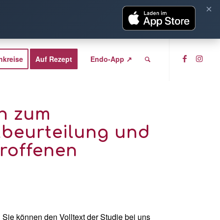
×
hkreise
Auf Rezept
Endo-App ↗
on zum
beurteilung und
roffenen
Sie können den Volltext der Studie bei uns