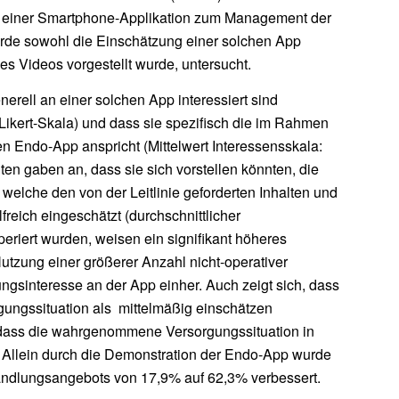
e einer Smartphone-Applikation zum Management der
urde sowohl die Einschätzung einer solchen App
nes Videos vorgestellt wurde, untersucht.
erell an einer solchen App interessiert sind
r Likert-Skala) und dass sie spezifisch die im Rahmen
en Endo-App anspricht (Mittelwert Interessensskala:
gten gaben an, dass sie sich vorstellen könnten, die
elche den von der Leitlinie geforderten Inhalten und
reich eingeschätzt (durchschnittlicher
eriert wurden, weisen ein signifikant höheres
Nutzung einer größerer Anzahl nicht-operativer
gsinteresse an der App einher. Auch zeigt sich, dass
gungssituation als mittelmäßig einschätzen
und dass die wahrgenommene Versorgungssituation in
 Allein durch die Demonstration der Endo-App wurde
andlungsangebots von 17,9% auf 62,3% verbessert.