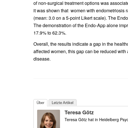
of non-surgical treatment options was associate
it was shown that women with endometriosis ra
(mean: 3.0 on a 5-point Likert scale). The End
The demonstration of the Endo-App alone impro
17.9% to 62.3%.
Overall, the results indicate a gap in the heal
affected women, this gap can be reduced with 
disease.
Über
Letzte Artikel
Teresa Götz
Teresa Götz hat in Heidelberg Psy