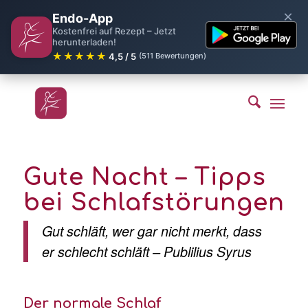
×
Endo-App
Kostenfrei auf Rezept – Jetzt
herunterladen!
★★★★★
4,5 / 5
(511 Bewertungen)
Gute Nacht – Tipps
bei Schlafstörungen
Gut schläft, wer gar nicht merkt, dass
er schlecht schläft – Publilius Syrus
Der normale Schlaf