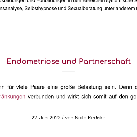
 Ausbildungen und Fortbildungen in den Bereichen systemische 
ionsanalyse, Selbsthypnose und Sexualberatung unter anderem
Endometriose und Partnerschaft
n für viele Paare eine große Belastung sein. Denn d
ränkungen
verbunden und wirkt sich somit auf den g
/
22. Juni 2023
von
Naila Rediske