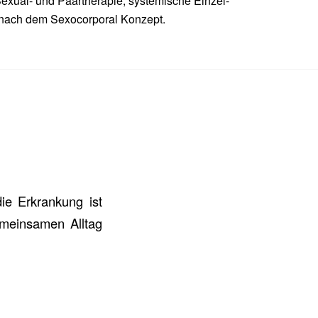
Sexual- und Paartherapie, systemische Einzel-
 nach dem Sexocorporal Konzept.
ie Erkrankung ist
emeinsamen Alltag