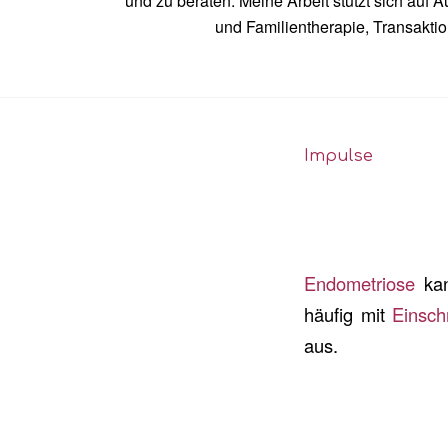
und zu beraten. Meine Arbeit stützt sich auf
und Familientherapie, Transakt
Impulse
Endometriose
kan
häufig mit
Einsch
aus.