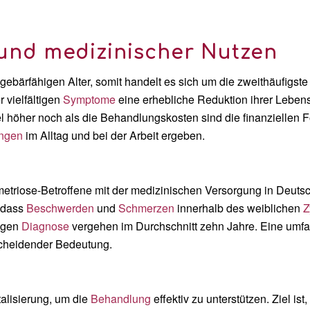
und medizinischer Nutzen
m gebärfähigen Alter, somit handelt es sich um die zweithäufigst
 vielfältigen
Symptome
eine erhebliche Reduktion ihrer Leben
el höher noch als die Behandlungskosten sind die finanziellen Fo
ngen
im Alltag und bei der Arbeit ergeben.
etriose-Betroffene mit der medizinischen Versorgung in Deuts
, dass
Beschwerden
und
Schmerzen
innerhalb des weiblichen
Z
tigen
Diagnose
vergehen im Durchschnitt zehn Jahre. Eine um
scheidender Bedeutung.
talisierung, um die
Behandlung
effektiv zu unterstützen.
Ziel is