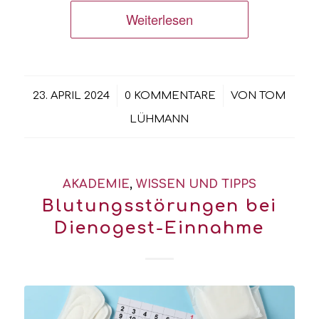
Weiterlesen
/
/
23. APRIL 2024
0 KOMMENTARE
VON
TOM
LÜHMANN
AKADEMIE
,
WISSEN UND TIPPS
Blutungsstörungen bei
Dienogest-Einnahme