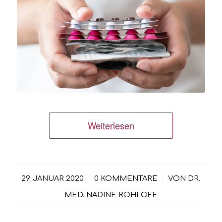
Weiterlesen
/
/
29. JANUAR 2020
0 KOMMENTARE
VON
DR.
MED. NADINE ROHLOFF