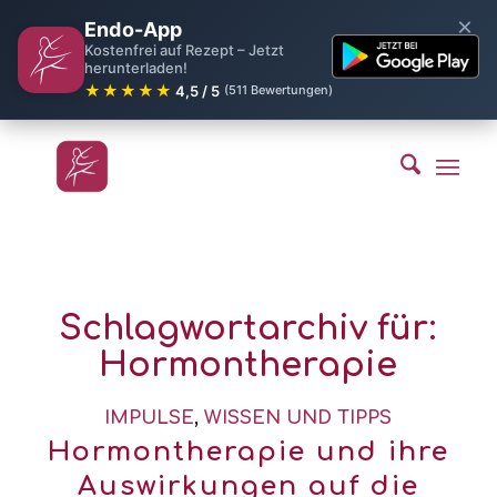
×
Endo-App
Kostenfrei auf Rezept – Jetzt
herunterladen!
★★★★★
4,5 / 5
(511 Bewertungen)
Schlagwortarchiv für:
Hormontherapie
IMPULSE
,
WISSEN UND TIPPS
Hormontherapie und ihre
Auswirkungen auf die