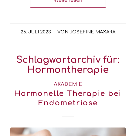
/
26. JULI 2023
VON
JOSEFINE MAXARA
Schlagwortarchiv für:
Hormontherapie
AKADEMIE
Hormonelle Therapie bei
Endometriose