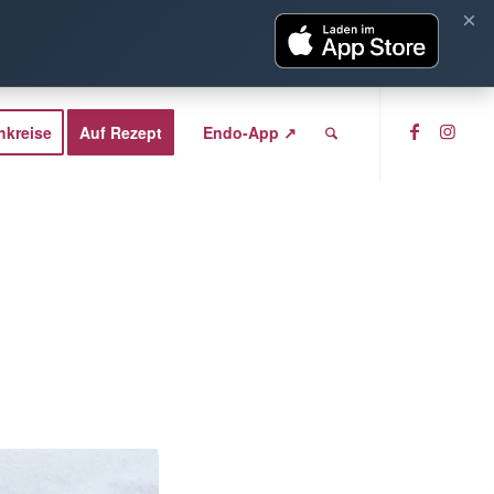
×
hkreise
Auf Rezept
Endo-App ↗