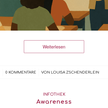
Weiterlesen
/
5
0 KOMMENTARE
VON
LOUISA ZSCHENDERLEIN
INFOTHEK
Awareness