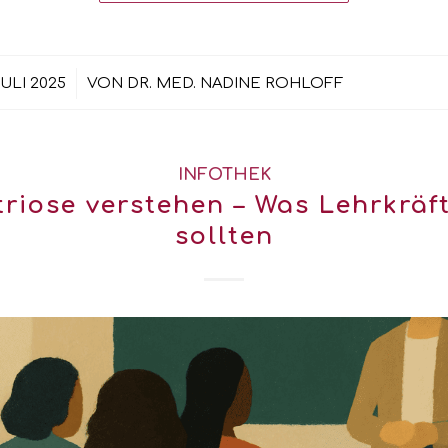
/
JULI 2025
VON
DR. MED. NADINE ROHLOFF
INFOTHEK
iose verstehen – Was Lehrkräf
sollten