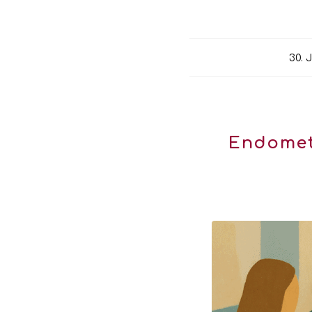
30. 
Endometr