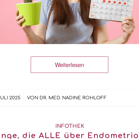
Weiterlesen
/
JULI 2025
VON
DR. MED. NADINE ROHLOFF
INFOTHEK
inge, die ALLE über Endometrio