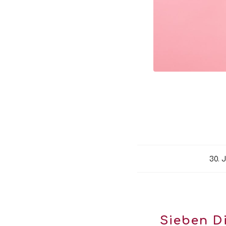
30. 
Sieben D