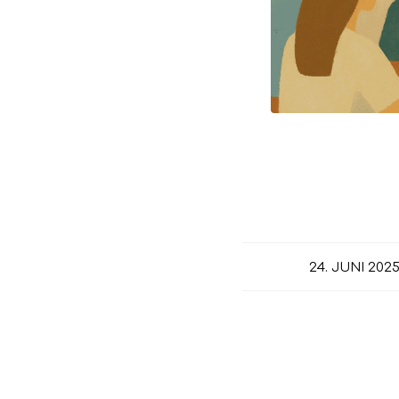
/
24. JUNI 202