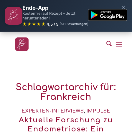
×
Endo-App
Kostenfrei auf Rezept – Jetzt
herunterladen!
★★★★★
4,5 / 5
(511 Bewertungen)
Schlagwortarchiv für:
Frankreich
EXPERTEN-INTERVIEWS
,
IMPULSE
Aktuelle Forschung zu
Endometriose: Ein