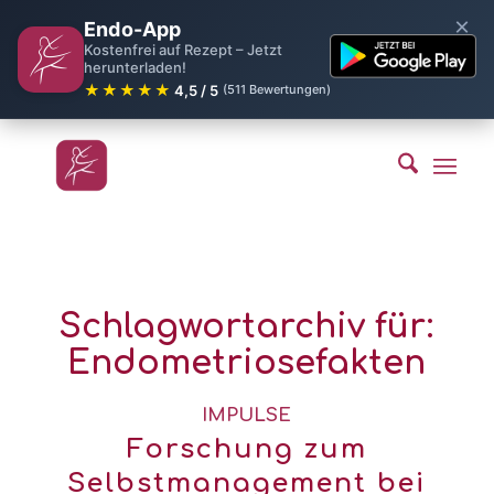
×
Endo-App
Kostenfrei auf Rezept – Jetzt
herunterladen!
★★★★★
4,5 / 5
(511 Bewertungen)
Schlagwortarchiv für:
Endometriosefakten
IMPULSE
Forschung zum
Selbstmanagement bei