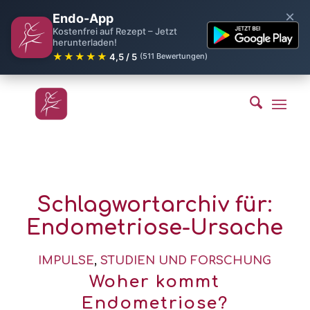
×
Endo-App
Kostenfrei auf Rezept – Jetzt
herunterladen!
★★★★★
4,5 / 5
(511 Bewertungen)
Schlagwortarchiv für:
Endometriose-Ursache
IMPULSE
,
STUDIEN UND FORSCHUNG
Woher kommt
Endometriose?