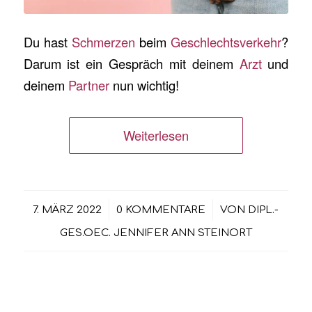
Du hast
Schmerzen
beim
Geschlechtsverkehr
?
Darum ist ein Gespräch mit deinem
Arzt
und
deinem
Partner
nun wichtig!
Weiterlesen
/
/
7. MÄRZ 2022
0 KOMMENTARE
VON
DIPL.-
GES.OEC. JENNIFER ANN STEINORT