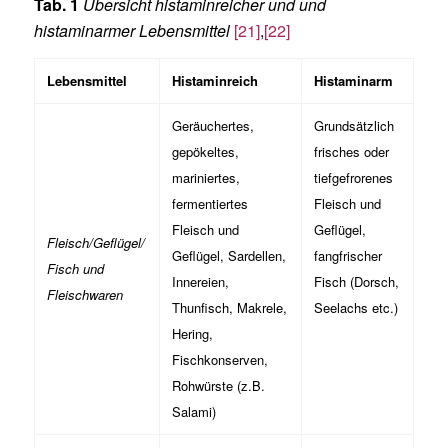
Tab. 1
Übersicht histaminreicher und und
histaminarmer Lebensmittel
[21]
,
[22]
Lebensmittel
Histaminreich
Histaminarm
Geräuchertes,
Grundsätzlich
gepökeltes,
frisches oder
mariniertes,
tiefgefrorenes
fermentiertes
Fleisch und
Fleisch und
Geflügel,
Fleisch/Geflügel/
Geflügel, Sardellen,
fangfrischer
Fisch und
Innereien,
Fisch (Dorsch,
Fleischwaren
Thunfisch, Makrele,
Seelachs etc.)
Hering,
Fischkonserven,
Rohwürste (z.B.
Salami)