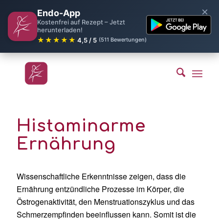
×
Endo-App
Kostenfrei auf Rezept – Jetzt
herunterladen!
★★★★★
4,5 / 5
(511 Bewertungen)
Histaminarme
Ernährung
Wissenschaftliche Erkenntnisse zeigen, dass die
Ernährung entzündliche Prozesse im Körper, die
Östrogenaktivität, den Menstruationszyklus und das
Schmerzempfinden beeinflussen kann. Somit ist die