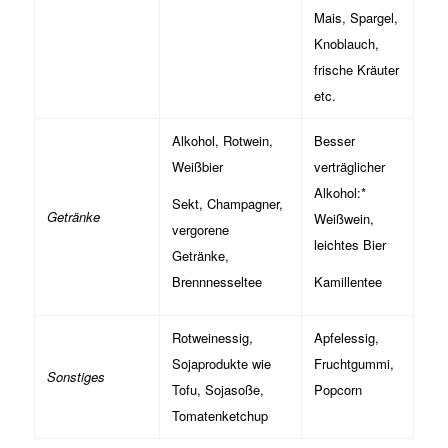
Mais, Spargel,
Knoblauch,
frische Kräuter
etc.
Alkohol, Rotwein,
Besser
Weißbier
verträglicher
Alkohol:*
Sekt, Champagner,
Getränke
Weißwein,
vergorene
leichtes Bier
Getränke,
Brennnesseltee
Kamillentee
Rotweinessig,
Apfelessig,
Sojaprodukte wie
Fruchtgummi,
Sonstiges
Tofu, Sojasoße,
Popcorn
Tomatenketchup