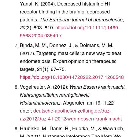
Yanai, K. (2004). Decreased histamine H1
receptor binding in the brain of depressed
patients.
The European journal of neuroscience
,
20
(3), 803–810.
https://doi.org/10.1111/j.1460-
9568.2004.03540.x
Binda, M. M., Donnez, J., & Dolmans, M. M.
(2017). Targeting mast cells: a new way to treat
endometriosis. Expert opinion on therapeutic
targets, 21(1), 67–75.
https://doi.org/10.1080/14728222.2017.1260548
Vogelreuter, A. (2012):
Wenn Essen krank macht.
Nahrungsmittelunverträglichkeit:
Histaminintoleranz.
Abgerufen am 16.11.22
unter:
deutsche-apotheker-zeitung.de/daz-
az/2012/daz-41-2012/wenn-essen-krank-macht
Hrubisko, M., Danis, R., Huorka, M., & Wawruch,
M. (2021). Histamine Intolerance-The More We