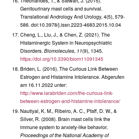
Theoharides, T., & Stewart, J. (2015).
Genitourinary mast cells and survival.
Translational Andrology And Urology, 4(5), 579-
586. doi:10.3978/j.issn.2223-4683.2015.10.04
Cheng, L., Liu, J., & Chen, Z. (2021). The
Histaminergic System in Neuropsychiatric
Disorders.
Biomolecules
,
11
(9), 1345.
https://doi.org/10.3390/biom11091345
Briden, L. (2016). The Curious Link Between
Estrogen and Histamine Intolerance. Abgerufen
am 16.11.2022 unter:
http://www.larabriden.com/the-curious-link-
between-estrogen-and-histamine-intolerance/
Nautiyal, K. M., Ribeiro, A. C., Pfaff, D. W., &
Silver, R. (2008). Brain mast cells link the
immune system to anxiety-like behavior.
Proceedings of the National Academy of