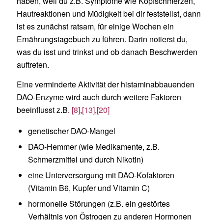
haben, weil du z.B. Symptome wie Kopfschmerzen,
Hautreaktionen und Müdigkeit bei dir feststellst, dann
ist es zunächst ratsam, für einige Wochen ein
Ernährungstagebuch zu führen. Darin notierst du,
was du isst und trinkst und ob danach Beschwerden
auftreten.
Eine verminderte Aktivität der histaminabbauenden
DAO-Enzyme wird auch durch weitere Faktoren
beeinflusst z.B.
[8]
,
[13]
,
[20]
genetischer DAO-Mangel
DAO-Hemmer (wie Medikamente, z.B.
Schmerzmittel und durch Nikotin)
eine Unterversorgung mit DAO-Kofaktoren
(Vitamin B6, Kupfer und Vitamin C)
hormonelle Störungen (z.B. ein gestörtes
Verhältnis von Östrogen zu anderen Hormonen