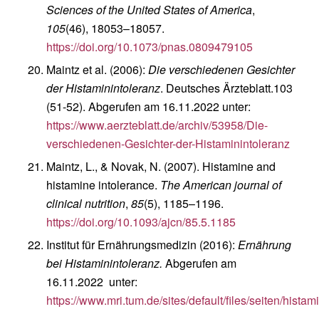
Sciences of the United States of America
,
105
(46), 18053–18057.
https://doi.org/10.1073/pnas.0809479105
Maintz et al. (2006):
Die verschiedenen Gesichter
der Histaminintoleranz
. Deutsches Ärzteblatt.103
(51-52). Abgerufen am 16.11.2022 unter:
https://www.aerzteblatt.de/archiv/53958/Die-
verschiedenen-Gesichter-der-Histaminintoleranz
Maintz, L., & Novak, N. (2007). Histamine and
histamine intolerance.
The American journal of
clinical nutrition
,
85
(5), 1185–1196.
https://doi.org/10.1093/ajcn/85.5.1185
Institut für Ernährungsmedizin (2016):
Ernährung
bei Histaminintoleranz.
Abgerufen am
16.11.2022 unter:
https://www.mri.tum.de/sites/default/files/seiten/hist