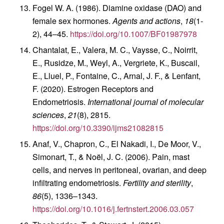
Fogel W. A. (1986). Diamine oxidase (DAO) and
female sex hormones.
Agents and actions
,
18
(1-
2), 44–45.
https://doi.org/10.1007/BF01987978
Chantalat, E., Valera, M. C., Vaysse, C., Noirrit,
E., Rusidze, M., Weyl, A., Vergriete, K., Buscail,
E., Lluel, P., Fontaine, C., Arnal, J. F., & Lenfant,
F. (2020). Estrogen Receptors and
Endometriosis.
International journal of molecular
sciences
,
21
(8), 2815.
https://doi.org/10.3390/ijms21082815
Anaf, V., Chapron, C., El Nakadi, I., De Moor, V.,
Simonart, T., & Noël, J. C. (2006). Pain, mast
cells, and nerves in peritoneal, ovarian, and deep
infiltrating endometriosis.
Fertility and sterility
,
86
(5), 1336–1343.
https://doi.org/10.1016/j.fertnstert.2006.03.057