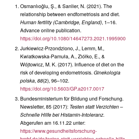
Osmanlıoğlu, Ş., & Sanlier, N. (2021). The
relationship between endfometriosis and diet.
Human fertility (Cambridge, England)
, 1–16.
Advance online publication.
https://doi.org/10.1080/14647273.2021.1995900
Jurkiewicz-Przondziono, J., Lemm, M.,
Kwiatkowska-Pamuła, A., Ziółko, E., &
Wójtowicz, M. K. (2017). Influence of diet on the
risk of developing endometriosis.
Ginekologia
polska
,
88
(2), 96–102.
https://doi.org/10.5603/GP.a2017.0017
Bundesministerium für Bildung und Forschung.
Newsletter, 85 (2017):
Testen statt Verzichten –
Schnelle Hilfe bei Histamin-Intoleranz.
Abgerufen am 16.11.22 unter:
https://www.gesundheitsforschung-
bmbf.de/de/testen-statt-verzichten-schnelle-hilfe-