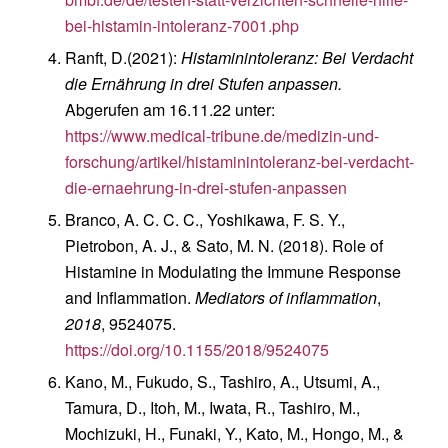
bei-histamin-intoleranz-7001.php
Ranft, D.(2021):
Histaminintoleranz: Bei Verdacht
die Ernährung in drei Stufen anpassen.
Abgerufen am 16.11.22 unter:
https://www.medical-tribune.de/medizin-und-
forschung/artikel/histaminintoleranz-bei-verdacht-
die-ernaehrung-in-drei-stufen-anpassen
Branco, A. C. C. C., Yoshikawa, F. S. Y.,
Pietrobon, A. J., & Sato, M. N. (2018). Role of
Histamine in Modulating the Immune Response
and Inflammation.
Mediators of inflammation
,
2018
, 9524075.
https://doi.org/10.1155/2018/9524075
Kano, M., Fukudo, S., Tashiro, A., Utsumi, A.,
Tamura, D., Itoh, M., Iwata, R., Tashiro, M.,
Mochizuki, H., Funaki, Y., Kato, M., Hongo, M., &