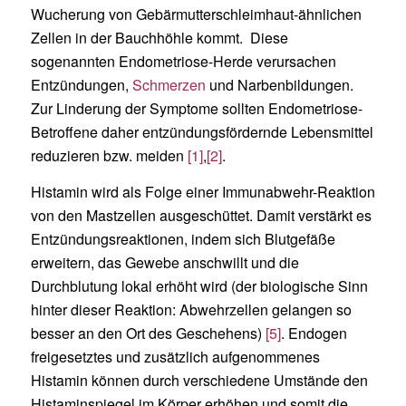
Wucherung von Gebärmutterschleimhaut-ähnlichen
Zellen in der Bauchhöhle kommt. Diese
sogenannten Endometriose-Herde verursachen
Entzündungen,
Schmerzen
und Narbenbildungen.
Zur Linderung der Symptome sollten Endometriose-
Betroffene daher entzündungsfördernde Lebensmittel
reduzieren bzw. meiden
[1]
,
[2]
.
Histamin wird als Folge einer Immunabwehr-Reaktion
von den Mastzellen ausgeschüttet. Damit verstärkt es
Entzündungsreaktionen, indem sich Blutgefäße
erweitern, das Gewebe anschwillt und die
Durchblutung lokal erhöht wird (der biologische Sinn
hinter dieser Reaktion: Abwehrzellen gelangen so
besser an den Ort des Geschehens)
[5]
. Endogen
freigesetztes und zusätzlich aufgenommenes
Histamin können durch verschiedene Umstände den
Histaminspiegel im Körper erhöhen und somit die