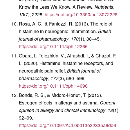
Know the Less We Know. A Review.
Nutrients
,
13
(7), 2228.
https://doi.org/10.3390/nu13072228
Rosa, A. C., & Fantozzi, R. (2013). The role of
histamine in neurogenic inflammation.
British
journal of pharmacology
,
170
(1), 38–45.
https://doi.org/10.1111/bph.12266
Obara, I., Telezhkin, V., Alrashdi, I., & Chazot, P.
L. (2020). Histamine, histamine receptors, and
neuropathic pain relief.
British journal of
pharmacology
,
177
(3), 580–599.
https://doi.org/10.1111/bph.14696
Bonds, R. S., & Midoro-Horiuti, T. (2013).
Estrogen effects in allergy and asthma.
Current
opinion in allergy and clinical immunology
,
13
(1),
92–99.
https://doi.org/10.1097/ACI.0b013e32835a6dd6