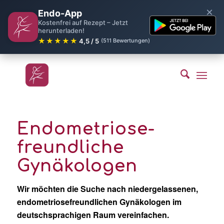
×
Endo-App
Kostenfrei auf Rezept – Jetzt
herunterladen!
★★★★★
4,5 / 5
(511 Bewertungen)
Endometriose-
freundliche
Gynäkologen
Wir möchten die Suche nach niedergelassenen,
endometriosefreundlichen Gynäkologen im
deutschsprachigen Raum vereinfachen.