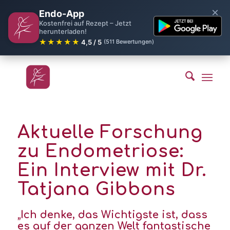
×
Endo-App
Kostenfrei auf Rezept – Jetzt
herunterladen!
★★★★★
4,5 / 5
(511 Bewertungen)
Aktuelle Forschung
zu Endometriose:
Ein Interview mit Dr.
Tatjana Gibbons
„Ich denke, das Wichtigste ist, dass
es auf der ganzen Welt fantastische