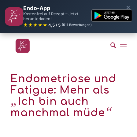
×
Endo-App
Kostenfrei auf Rezept – Jetzt
herunterladen!
★★★★★
4,5 / 5
(511 Bewertungen)
Endometriose und
Fatigue: Mehr als
„
Ich bin auch
“
manchmal müde