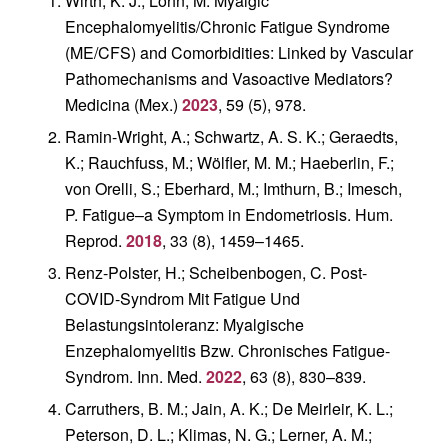
Wirth, K. J.; Löhn, M. Myalgic
Encephalomyelitis/Chronic Fatigue Syndrome
(ME/CFS) and Comorbidities: Linked by Vascular
Pathomechanisms and Vasoactive Mediators?
Medicina (Mex.)
2023
,
59
(5), 978.
Ramin-Wright, A.; Schwartz, A. S. K.; Geraedts,
K.; Rauchfuss, M.; Wölfler, M. M.; Haeberlin, F.;
von Orelli, S.; Eberhard, M.; Imthurn, B.; Imesch,
P. Fatigue–a Symptom in Endometriosis.
Hum.
Reprod.
2018
,
33
(8), 1459–1465.
Renz-Polster, H.; Scheibenbogen, C. Post-
COVID-Syndrom Mit Fatigue Und
Belastungsintoleranz: Myalgische
Enzephalomyelitis Bzw.
Chronisches Fatigue-
Syndrom.
Inn. Med.
2022
,
63
(8), 830–839.
Carruthers, B. M.; Jain, A. K.; De Meirleir, K. L.;
Peterson, D. L.; Klimas, N. G.; Lerner, A. M.;