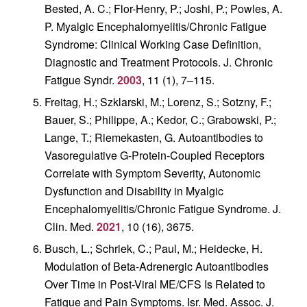
Bested, A. C.; Flor-Henry, P.; Joshi, P.; Powles, A.
P. Myalgic Encephalomyelitis/Chronic Fatigue
Syndrome: Clinical Working Case Definition,
Diagnostic and Treatment Protocols.
J. Chronic
Fatigue Syndr.
2003
,
11
(1), 7–115.
Freitag, H.; Szklarski, M.; Lorenz, S.; Sotzny, F.;
Bauer, S.; Philippe, A.; Kedor, C.; Grabowski, P.;
Lange, T.; Riemekasten, G. Autoantibodies to
Vasoregulative G-Protein-Coupled Receptors
Correlate with Symptom Severity, Autonomic
Dysfunction and Disability in Myalgic
Encephalomyelitis/Chronic Fatigue Syndrome.
J.
Clin. Med.
2021
,
10
(16), 3675.
Busch, L.; Schriek, C.; Paul, M.; Heidecke, H.
Modulation of Beta-Adrenergic Autoantibodies
Over Time in Post-Viral ME/CFS Is Related to
Fatigue and Pain Symptoms.
Isr. Med. Assoc. J.