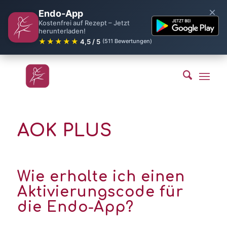
×
Endo-App
Kostenfrei auf Rezept – Jetzt
herunterladen!
★★★★★
4,5 / 5
(511 Bewertungen)
AOK PLUS
Wie erhalte ich einen
Aktivierungscode für
die Endo-App?