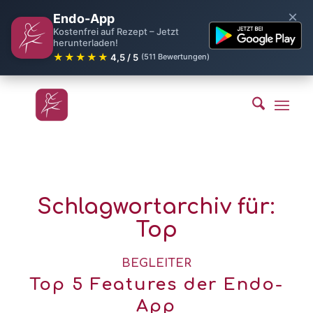
×
Endo-App
Kostenfrei auf Rezept – Jetzt
herunterladen!
★★★★★
4,5 / 5
(511 Bewertungen)
Schlagwortarchiv für:
Top
BEGLEITER
Top 5 Features der Endo-
App