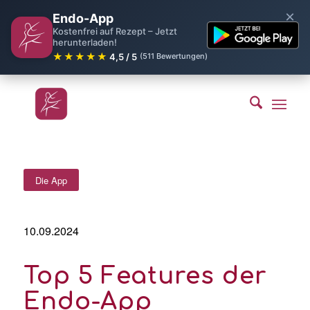
×
Endo-App
Kostenfrei auf Rezept – Jetzt
herunterladen!
★★★★★
4,5 / 5
(511 Bewertungen)
Die App
10.09.2024
Top 5 Features der
Endo-App