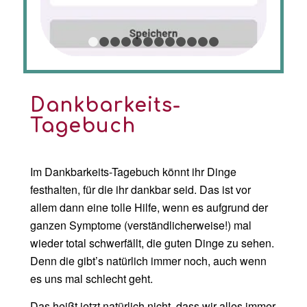
1
2
3
4
5
6
7
8
9
10
11
12
Dankbarkeits-
Tagebuch
Im Dankbarkeits-Tagebuch könnt ihr Dinge
festhalten, für die ihr dankbar seid. Das ist vor
allem dann eine tolle Hilfe, wenn es aufgrund der
ganzen Symptome (verständlicherweise!) mal
wieder total schwerfällt, die guten Dinge zu sehen.
Denn die gibt’s natürlich immer noch, auch wenn
es uns mal schlecht geht.
Das heißt jetzt natürlich nicht, dass wir alles immer