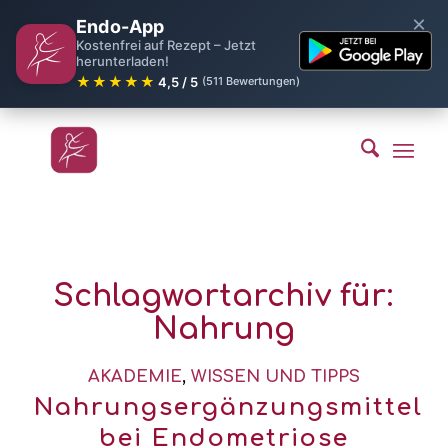
×
Endo-App
Kostenfrei auf Rezept – Jetzt
herunterladen!
★★★★★
4,5 / 5
(511 Bewertungen)
Schlagwortarchiv für:
Nahrung
AKADEMIE
,
WISSEN UND TIPPS
Nahrungsergänzungsmittel
bei Endometriose