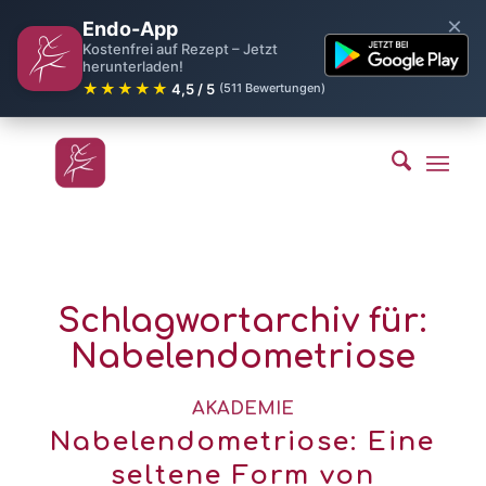
×
Endo-App
Kostenfrei auf Rezept – Jetzt
herunterladen!
★★★★★
4,5 / 5
(511 Bewertungen)
Schlagwortarchiv für:
Nabelendometriose
AKADEMIE
Nabelendometriose: Eine
seltene Form von