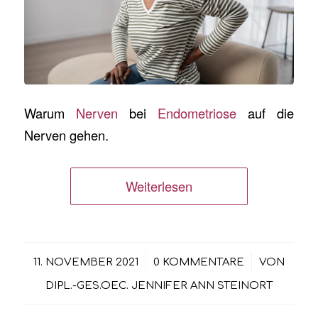
Warum
Nerven
bei
Endometriose
auf die
Nerven gehen.
Weiterlesen
/
/
11. NOVEMBER 2021
0 KOMMENTARE
VON
DIPL.-GES.OEC. JENNIFER ANN STEINORT