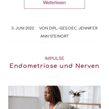
Weiterlesen
/
3. JUNI 2022
VON
DIPL.-GES.OEC. JENNIFER
ANN STEINORT
IMPULSE
Endometriose und Nerven