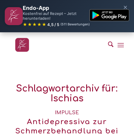
×
Endo-App
Kostenfrei auf Rezept – Jetzt
herunterladen!
★★★★★
4,5 / 5
(511 Bewertungen)
Schlagwortarchiv für:
Ischias
IMPULSE
Antidepressiva zur
Schmerzbehandlung bei