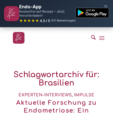
×
Endo-App
Kostenfrei auf Rezept – Jetzt
herunterladen!
★★★★★
4,5 / 5
(511 Bewertungen)
Schlagwortarchiv für:
Brasilien
EXPERTEN-INTERVIEWS
,
IMPULSE
Aktuelle Forschung zu
Endometriose: Ein