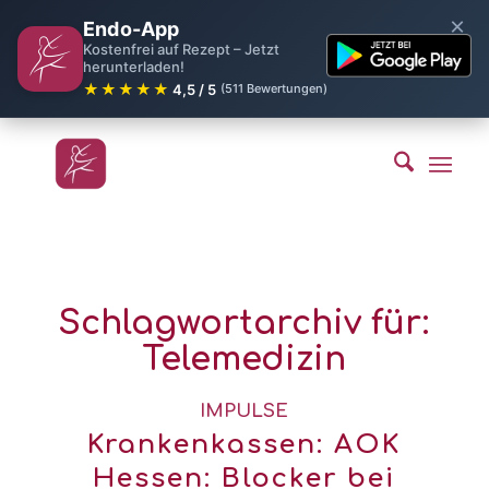
×
Endo-App
Kostenfrei auf Rezept – Jetzt
herunterladen!
★★★★★
4,5 / 5
(511 Bewertungen)
Schlagwortarchiv für:
Telemedizin
IMPULSE
Krankenkassen: AOK
Hessen: Blocker bei