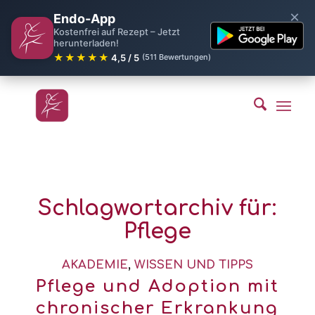
×
Endo-App
Kostenfrei auf Rezept – Jetzt
herunterladen!
★★★★★
4,5 / 5
(511 Bewertungen)
Schlagwortarchiv für:
Pflege
AKADEMIE
,
WISSEN UND TIPPS
Pflege und Adoption mit
chronischer Erkrankung