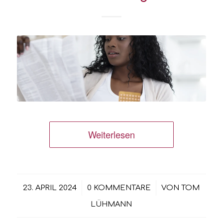
Weiterlesen
/
/
23. APRIL 2024
0 KOMMENTARE
VON
TOM
LÜHMANN