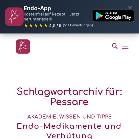
×
Endo-App
Kostenfrei auf Rezept – Jetzt
herunterladen!
★★★★★
4,5 / 5
(511 Bewertungen)
Schlagwortarchiv für:
Pessare
AKADEMIE
,
WISSEN UND TIPPS
Endo-Medikamente und
Verhütung