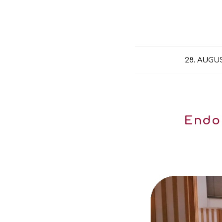
28. AUGU
Endo