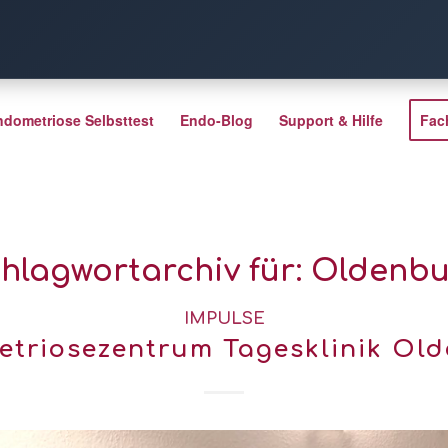
ndometriose Selbsttest
Endo-Blog
Support & Hilfe
Fac
hlagwortarchiv für:
Oldenbu
IMPULSE
triosezentrum Tagesklinik Ol