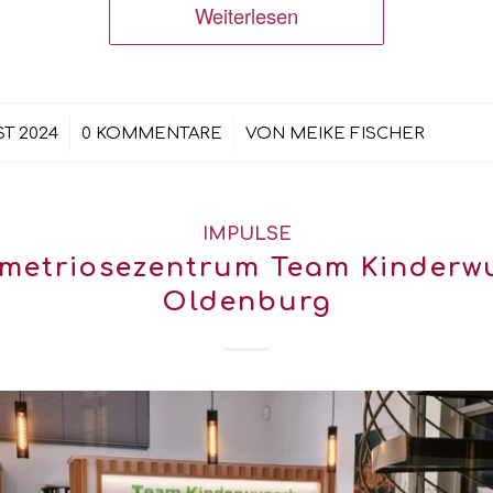
Weiterlesen
/
/
ST 2024
0 KOMMENTARE
VON
MEIKE FISCHER
IMPULSE
metriosezentrum Team Kinderw
Oldenburg