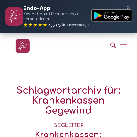
×
Endo-App
Kostenfrei auf Rezept – Jetzt
herunterladen!
★★★★★
4,5 / 5
(511 Bewertungen)
Schlagwortarchiv für:
Krankenkassen
Gegewind
BEGLEITER
Krankenkassen: