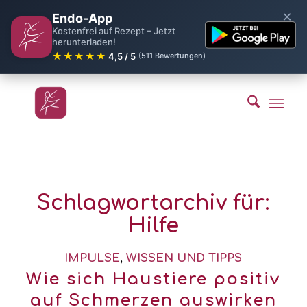
×
Endo-App
Kostenfrei auf Rezept – Jetzt
herunterladen!
★★★★★
4,5 / 5
(511 Bewertungen)
Schlagwortarchiv für:
Hilfe
IMPULSE
,
WISSEN UND TIPPS
Wie sich Haustiere positiv
auf Schmerzen auswirken