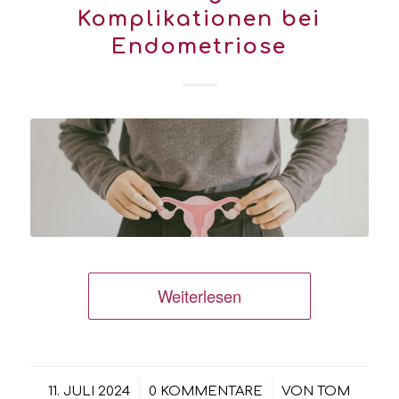
Komplikationen bei
Endometriose
Weiterlesen
/
/
11. JULI 2024
0 KOMMENTARE
VON
TOM