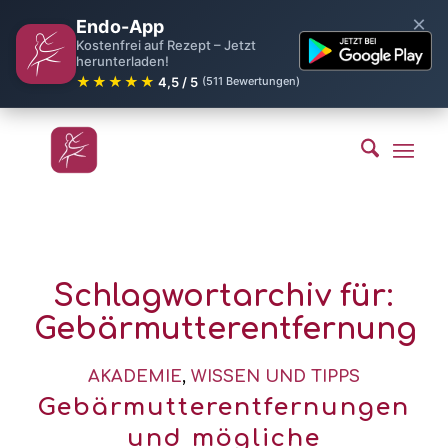
×
Endo-App
Kostenfrei auf Rezept – Jetzt
herunterladen!
★★★★★
4,5 / 5
(511 Bewertungen)
Schlagwortarchiv für:
Gebärmutterentfernung
AKADEMIE
,
WISSEN UND TIPPS
Gebärmutterentfernungen
und mögliche