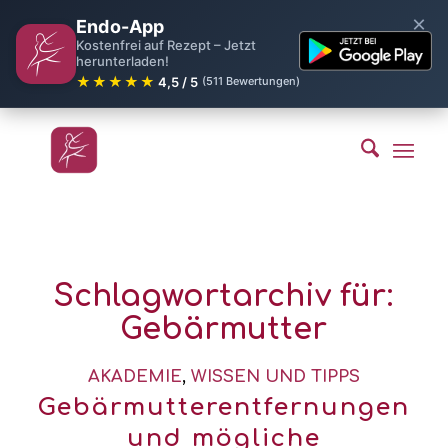
×
Endo-App
Kostenfrei auf Rezept – Jetzt
herunterladen!
★★★★★
4,5 / 5
(511 Bewertungen)
Schlagwortarchiv für:
Gebärmutter
AKADEMIE
,
WISSEN UND TIPPS
Gebärmutterentfernungen
und mögliche