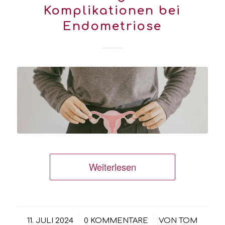
Komplikationen bei
Endometriose
Weiterlesen
/
/
11. JULI 2024
0 KOMMENTARE
VON
TOM