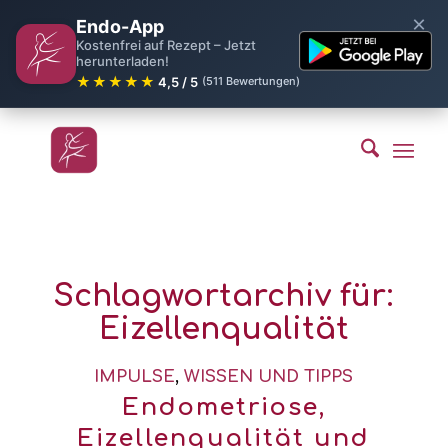
×
Endo-App
Kostenfrei auf Rezept – Jetzt
herunterladen!
★★★★★
4,5 / 5
(511 Bewertungen)
Schlagwortarchiv für:
Eizellenqualität
IMPULSE
,
WISSEN UND TIPPS
Endometriose,
Eizellenqualität und