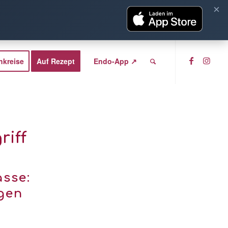
×
hkreise
Auf Rezept
Endo-App ↗
riff
sse:
gen