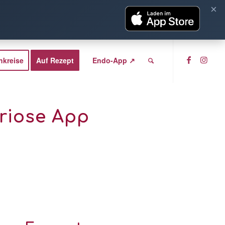
×
hkreise
Auf Rezept
Endo-App ↗
triose App