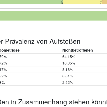
der Prävalenz von Aufstoßen
dometriose
Nichtbetroffenen
,70%
64,15%
,72%
16,35%
,17%
8,18%
,92%
8,81%
48%
2,52%
oßen in Zusammenhang stehen könn