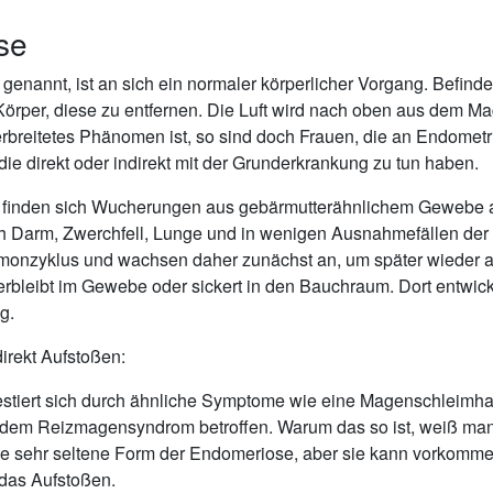
se
nannt, ist an sich ein normaler körperlicher Vorgang. Befindet 
rper, diese zu entfernen. Die Luft wird nach oben aus dem Mag
breitetes Phänomen ist, so sind doch Frauen, die an Endometr
e direkt oder indirekt mit der Grunderkrankung zu tun haben.
d, finden sich Wucherungen aus gebärmutterähnlichem Gewebe a
h Darm, Zwerchfell, Lunge und in wenigen Ausnahmefällen der
nzyklus und wachsen daher zunächst an, um später wieder abz
erbleibt im Gewebe oder sickert in den Bauchraum. Dort entwi
g.
irekt Aufstoßen:
tiert sich durch ähnliche Symptome wie eine Magenschleimha
von dem Reizmagensyndrom betroffen. Warum das so ist, weiß man
e sehr seltene Form der Endomeriose, aber sie kann vorkomm
 das Aufstoßen.