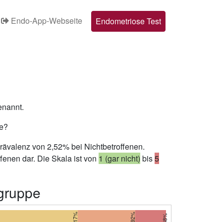
Endo-App-Webseite
Endometriose Test
enannt.
pe?
Prävalenz von 2,52% bei Nichtbetroffenen.
fenen dar. Die Skala ist von
1 (gar nicht)
bis
5
lgruppe
21,17%
13,92%
7,48%