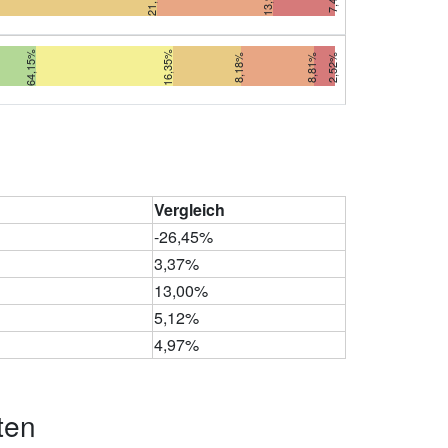
64,15%
16,35%
8,18%
8,81%
2,52%
Vergleich
-26,45%
3,37%
13,00%
5,12%
4,97%
ten