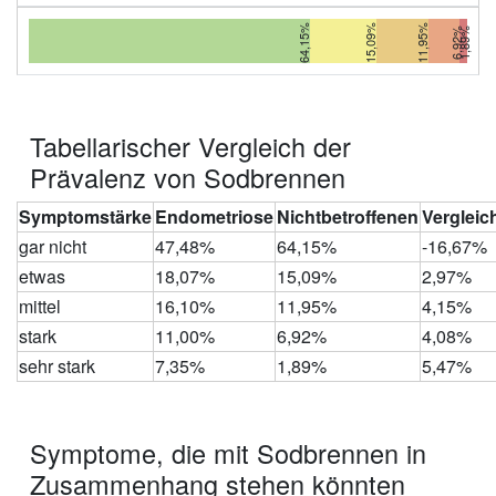
64,15%
15,09%
11,95%
6,92%
1,89%
Tabellarischer Vergleich der
Prävalenz von Sodbrennen
Symptomstärke
Endometriose
Nichtbetroffenen
Vergleic
gar nicht
47,48%
64,15%
-16,67%
etwas
18,07%
15,09%
2,97%
mittel
16,10%
11,95%
4,15%
stark
11,00%
6,92%
4,08%
sehr stark
7,35%
1,89%
5,47%
Symptome, die mit Sodbrennen in
Zusammenhang stehen könnten