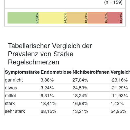
(n = 159)
27,04%
24,53%
18,24%
16,98%
13,21%
Tabellarischer Vergleich der
Prävalenz von Starke
Regelschmerzen
Symptomstärke
Endometriose
Nichtbetroffenen
Vergleic
gar nicht
3,88%
27,04%
-23,16%
etwas
3,24%
24,53%
-21,29%
mittel
6,31%
18,24%
-11,93%
stark
18,41%
16,98%
1,43%
sehr stark
68,15%
13,21%
54,95%