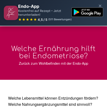
×
Endo-App
Kostenfrei auf Rezept – Jetzt
herunterladen!
★★★★★
4,5 / 5
(511 Bewertungen)
Welche Ernährung hilft
bei Endometriose?
Zurück zum Wohlbefinden mit der
Endo-App
Welche Lebensmittel können Entzündungen fördern?
Welche Nahrungsergänzungsmittel sind sinnvoll?